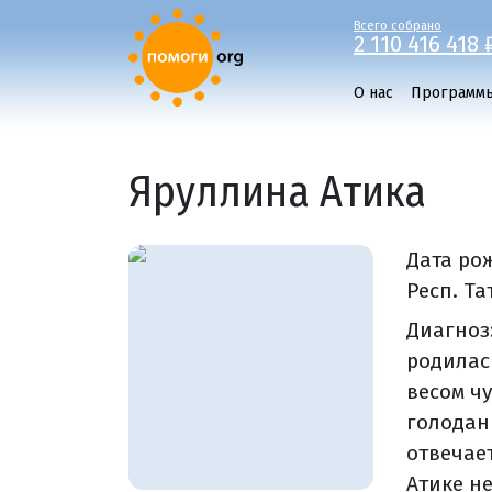
Всего собрано
2 110 416 418 
О нас
Программ
Яруллина Атика
Дата ро
Респ. Та
Диагноз
родилас
весом ч
голодани
отвечает
Атике н