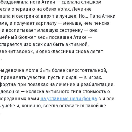
обездвижила ноги Атики — сделала слишком
несла операцию на обеих ногах. Лечение
папа и сестренка верят в лучшее. Но... Папа Атики
ме, и получает зарплату — меньше, чем пенсия
й и воспитывает младшую сестренку — она
емейный бюджет весь посвящен Атике —
старается изо всех сил быть активной,
 звенит звонок, и одноклассники снова летят
.
бы девочка могла быть более самостоятельной,
ринимать участие, пусть и сидя! — в играх.
мфортна при поездках на лечение и реабилитации.
 девочке — коляска активного типа стоимостью
, переданных вами
на уставные цели фонда
в июле.
 учебе и, конечно, всегда оставаться такой же
.