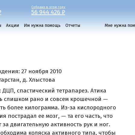
Собрано в этом году
₽
56 944 426 ₽
ы
Акции
Им нужна помощь
Отчеты
Мне нужна по
ждения:
27 ноября 2010
тарстан, д. Хлыстова
: ДЦП, спастический тетрапарез. Атика
ь слишком рано и совсем крошечной —
уть более килограмма. Из-за кислородного
я пострадал ее мозг, — та его часть, что
 за двигательную активность рук и ног.
еобходима коляска активного типа, чтобы