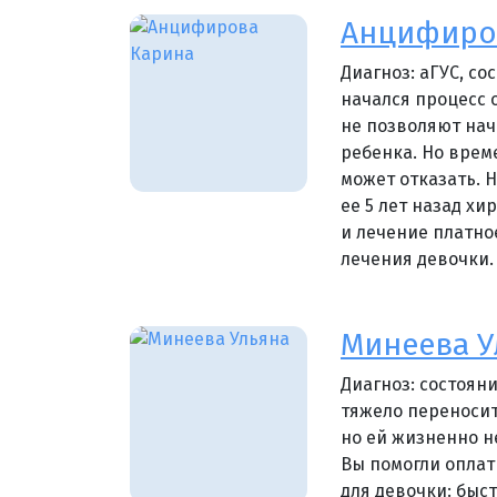
Анцифиров
Диагноз: аГУС, с
начался процесс 
не позволяют нач
ребенка. Но врем
может отказать. 
ее 5 лет назад хи
и лечение платное
лечения девочки.
Минеева Ул
Диагноз: состоян
тяжело переноси
но ей жизненно н
Вы помогли оплат
для девочки: быст