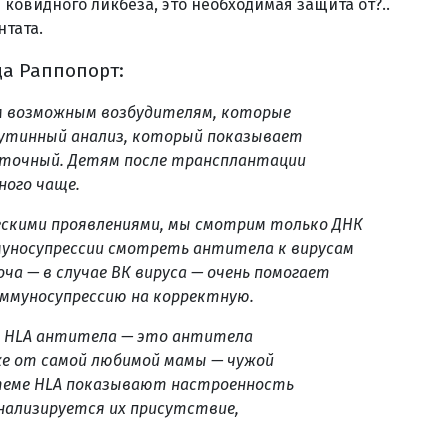
 ковидного ликбеза, это необходимая защита от?..
нтата.
а Раппопорт:
м возможным возбудителям, которые
рутинный анализ, который показывает
аточный. Детям после трансплантации
ного чаще.
ческими проявлениями, мы смотрим только ДНК
ммуносупрессии смотреть антитела к вирусам
оча — в случае ВК вируса — очень помогает
ммуносупрессию на корректную.
и HLA антитела — это антитела
е от самой любимой мамы — чужой
стеме HLА показывают настроенность
нализируется их присутствие,