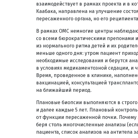
взаимодействует в рамках проекта и в к
Каабака, направлена на улучшение состо
пересаженного органа, но его реципиент
В рамках ОМС немногие центры наблюдают
со всеми бюрократическими препонами и 
из нормального ритма детей и их родител
меньше одного дня: утром пациент прихо
необходимые исследования и берутся ана
в условиях медикаментозной седации, и ч
Время, проведенное в клинике, наполнен
вакцинацией, консультацией транспланто
на ближайший период.
Плановые биопсии выполняются в строго р
и далее каждые 5 лет. Плановый контроль
от функции пересаженной почки. Почему 
беря столь многочисленные анализы (есл
пациента, список анализов на антитела з