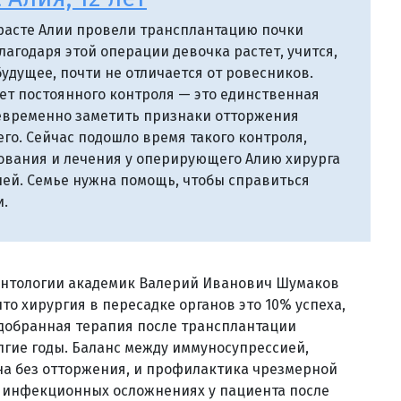
расте Алии провели трансплантацию почки
лагодаря этой операции девочка растет, учится,
будущее, почти не отличается от ровесников.
ует постоянного контроля — это единственная
евременно заметить признаки отторжения
его. Сейчас подошло время такого контроля,
ования и лечения у оперирующего Алию хирурга
блей. Семье нужна помощь, чтобы справиться
и.
антологии академик Валерий Иванович Шумаков
то хирургия в пересадке органов это 10% успеха,
одобранная терапия после трансплантации
лгие годы. Баланс между иммуносупрессией,
на без отторжения, и профилактика чрезмерной
в инфекционных осложнениях у пациента после