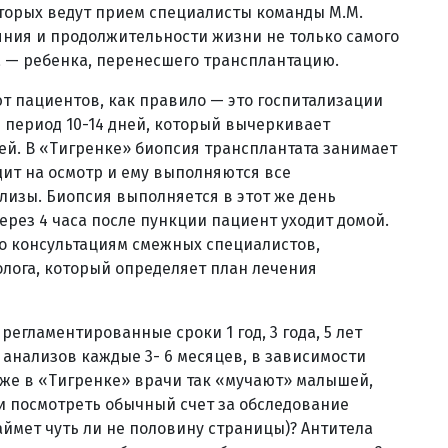
оторых ведут прием специалисты команды М.М.
яния и продолжительности жизни не только самого
а — ребенка, перенесшего трансплантацию.
 пациентов, как правило — это госпитализации
период 10-14 дней, который вычеркивает
ей. В «Тигренке» биопсия трансплантата занимает
дит на осмотр и ему выполняются все
лизы. Биопсия выполняется в этот же день
ерез 4 часа после пункции пациент уходит домой.
о консультациям смежных специалистов,
лога, который определяет план лечения
егламентированные сроки 1 год, 3 года, 5 лет
 анализов каждые 3- 6 месяцев, в зависимости
же в «Тигренке» врачи так «мучают» малышей,
и посмотреть обычный счет за обследование
аймет чуть ли не половину страницы)? Антитела