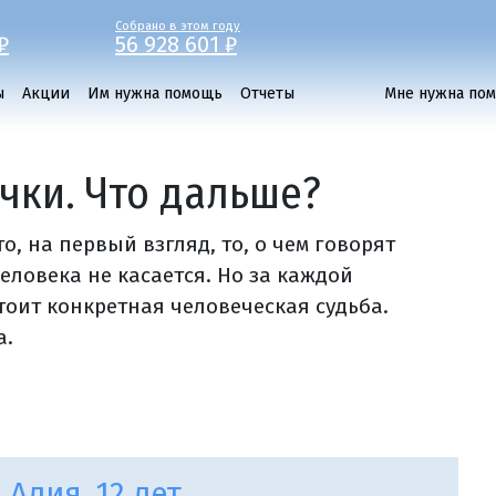
Собрано в этом году
₽
56 928 601 ₽
ы
Акции
Им нужна помощь
Отчеты
Мне нужна по
чки. Что дальше?
, на первый взгляд, то, о чем говорят
человека не касается. Но за каждой
оит конкретная человеческая судьба.
а.
Алия, 12 лет