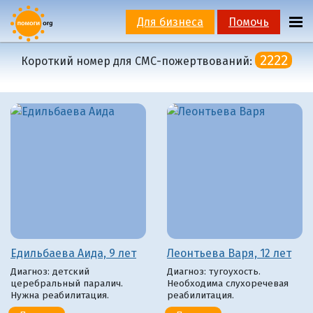
Для бизнеса
Помочь
2222
Короткий номер для СМС-пожертвований:
Едильбаева Аида, 9 лет
Леонтьева Варя, 12 лет
Диагноз: детский
Диагноз: тугоухость.
церебральный паралич.
Необходима слухоречевая
Нужна реабилитация.
реабилитация.