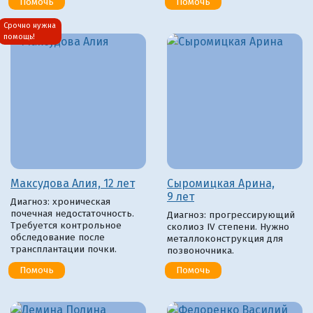
Помочь
Помочь
Срочно нужна
помощь!
Максудова Алия, 12 лет
Сыромицкая Арина,
9 лет
Диагноз: хроническая
почечная недостаточность.
Диагноз: прогрессирующий
Требуется контрольное
сколиоз IV степени. Нужно
обследование после
металлоконструкция для
трансплантации почки.
позвоночника.
Помочь
Помочь