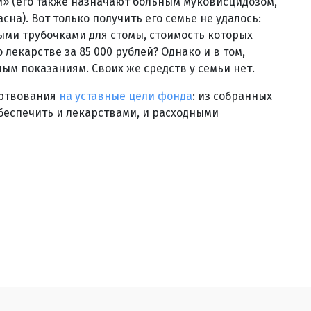
й» (его также назначают больным муковисцидозом,
на). Вот только получить его семье не удалось:
ыми трубочками для стомы, стоимость которых
о лекарстве за 85 000 рублей? Однако и в том,
ым показаниям. Своих же средств у семьи нет.
ертвования
на уставные цели фонда
: из собранных
беспечить и лекарствами, и расходными