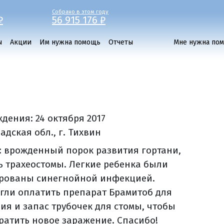
Собрано в этом году
₽
56 915 176 ₽
ы
Акции
Им нужна помощь
Отчеты
Мне нужна по
ждения:
24 октября 2017
дская обл., г. Тихвин
: врожденный порок развития гортани,
ь трахеостомы. Легкие ребенка были
ованы синегнойной инфекцией.
гли оплатить препарат Брамитоб для
ния и запас трубочек для стомы, чтобы
ратить новое заражение. Спасибо!