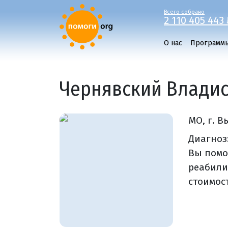
Всего собрано
2 110 405 443 
О нас
Программ
Чернявский Влади
МО, г. В
Диагноз
Вы помо
реабили
стоимос