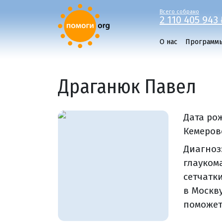
Всего собрано
2 110 405 943 
О нас
Программ
Драганюк Павел
Дата ро
Кемеров
Диагноз
глауком
сетчатк
в Москв
поможет