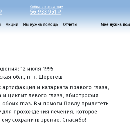
Собрано в этом году
₽
56 933 951 ₽
ы
Акции
Им нужна помощь
Отчеты
Мне нужна по
ждения:
12 июля 1995
ская обл., пгт. Шерегеш
: артифакция и катарката правого глаза,
а и циклит левого глаза, абиотрофия
и обоих глаз. Вы помоги Павлу прилететь
у для прохождения лечения, которое
 ему сохранить зрение. Спасибо!