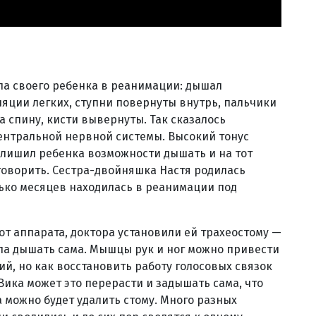
ла своего ребенка в реанимации: дышал
ляции легких, ступни повернуты внутрь, пальчики
а спину, кисти вывернуты. Так сказалось
ентральной нервной системы. Высокий тонус
и лишил ребенка возможности дышать и на тот
 говорить. Сестра-двойняшка Настя родилась
ько месяцев находилась в реанимации под
от аппарата, доктора установили ей трахеостому —
гла дышать сама. Мышцы рук и ног можно привести
й, но как восстановить работу голосовых связок
 Вика может это перерасти и задышать сама, что
а можно будет удалить стому. Много разных