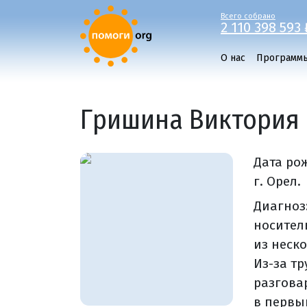
Всего собрано
2 110 398 593 
О нас
Программ
Гришина Виктория
Дата ро
г. Орел.
Диагноз
носител
из неск
Из-за тр
разгова
в первы