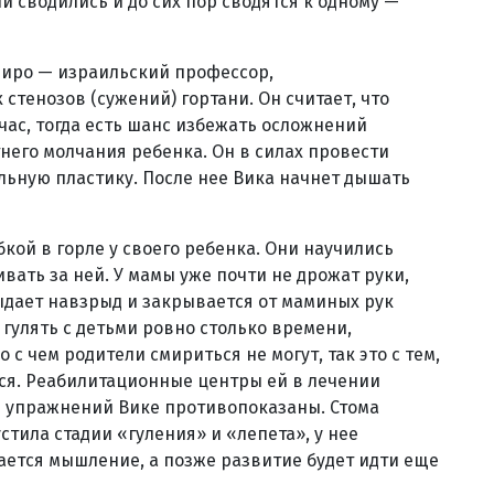
 сводились и до сих пор сводятся к одному —
Диро — израильский профессор,
тенозов (сужений) гортани. Он считает, что
час, тогда есть шанс избежать осложнений
него молчания ребенка. Он в силах провести
ьную пластику. После нее Вика начнет дышать
бкой в горле у своего ребенка. Они научились
вать за ней. У мамы уже почти не дрожат руки,
ыдает навзрыд и закрывается от маминых рук
гулять с детьми ровно столько времени,
 с чем родители смириться не могут, так это с тем,
ься. Реабилитационные центры ей в лечении
з упражнений Вике противопоказаны. Стома
стила стадии «гуления» и «лепета», у нее
ается мышление, а позже развитие будет идти еще