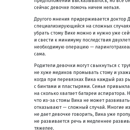
предположений высказывалось, но все они
сейчас девочке помочь ничем нельзя.
Другого мнения придерживается доктор 
специализирующийся на сложных случаях с
убрать стому Вике можно и нужно уже сей
и свести к минимуму последствия двухлет
необходимую операцию — ларинготрахеал
сама.
Родители девочки могут свыкнуться с тру
не хуже медиков промывать стому и ухажи
когда при перевязках Вика каждый раз р
с бинтами и пластырями. Семья привыкла 
на сколько хватает батареи аспиратора. Но
что из-за стомы Вика не может развиват
отказывают — сложный случай. Многие и
не дает девочке говорить, Вика уже пропу
не развивается речь и медленнее развив
тяжелее.