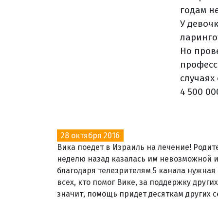
годам н
У девоч
ларинго
Но пров
професс
случаях
4 500 00
28 октября 2016
Вика поедет в Израиль на лечение! Родит
неделю назад казалась им невозможной из
благодаря телезрителям 5 канала нужная
всех, кто помог Вике, за поддержку други
значит, помощь придет десяткам других с