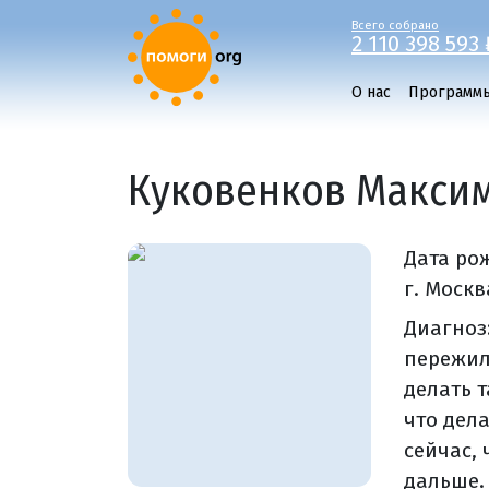
Всего собрано
2 110 398 593 
О нас
Программ
Куковенков Максим,
Дата ро
г. Москв
Диагноз
пережил
делать т
что дел
сейчас,
дальше.