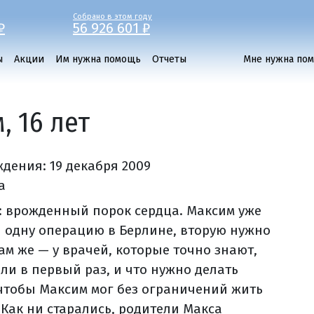
Собрано в этом году
₽
56 926 601 ₽
ы
Акции
Им нужна помощь
Отчеты
Мне нужна по
 16 лет
ждения:
19 декабря 2009
а
: врожденный порок сердца. Максим уже
 одну операцию в Берлине, вторую нужно
ам же — у врачей, которые точно знают,
али в первый раз, и что нужно делать
 чтобы Максим мог без ограничений жить
 Как ни старались, родители Макса