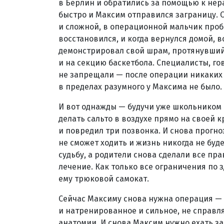
в Берлин и обратились за помощью к не
быстро и Максим отправился заграницу. 
и сложной, в операционной мальчик пробы
восстановился, и когда вернулся домой, в
демонстрировал свой шрам, протянувшийс
и на секцию баскетбола. Специалисты, го
не запрещали — после операции никаких
в пределах разумного у Максима не было.
И вот однажды — будучи уже школьником
делать сальто в воздухе прямо на своей к
и повредил три позвонка. И снова прогно
не сможет ходить и жизнь никогда не буд
судьбу, а родители снова сделали все п
лечение. Как только все ограничения по
ему трюковой самокат.
Сейчас Максиму снова нужна операция — он
и натренированное и сильное, не справля
анатомии. И снова Максим нужно ехать за