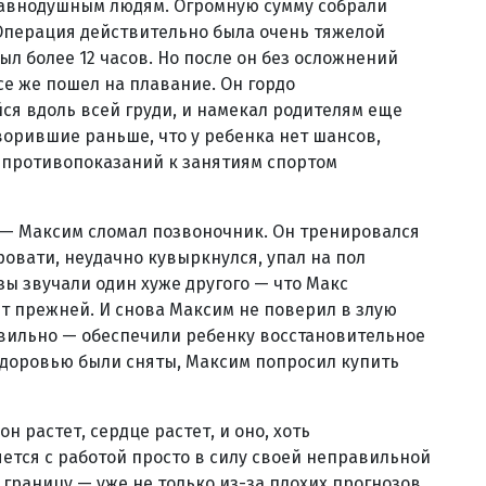
равнодушным людям. Огромную сумму собрали
Операция действительно была очень тяжелой
л более 12 часов. Но после он без осложнений
се же пошел на плавание. Он гордо
я вдоль всей груди, и намекал родителям еще
ворившие раньше, что у ребенка нет шансов,
 противопоказаний к занятиям спортом
 — Максим сломал позвоночник. Он тренировался
ровати, неудачно кувыркнулся, упал на пол
зы звучали один хуже другого — что Макс
ет прежней. И снова Максим не поверил в злую
равильно — обеспечили ребенку восстановительное
 здоровью были сняты, Максим попросил купить
 растет, сердце растет, и оно, хоть
ется с работой просто в силу своей неправильной
 границу — уже не только из-за плохих прогнозов