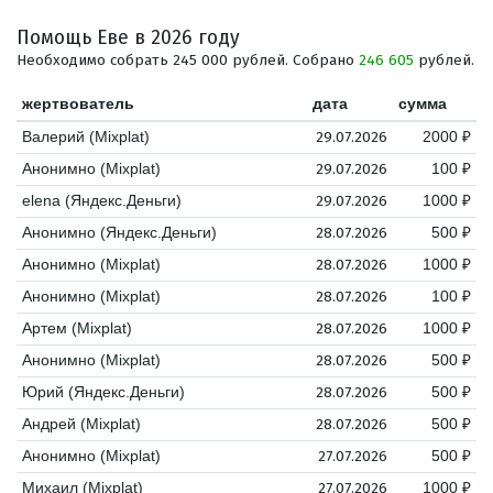
Помощь Еве в 2026 году
Необходимо собрать 245 000 рублей. Собрано
246 605
рублей.
жертвователь
дата
сумма
29.07.2026
Валерий (Mixplat)
2000 ₽
29.07.2026
Анонимно (Mixplat)
100 ₽
29.07.2026
elena (Яндекс.Деньги)
1000 ₽
28.07.2026
Анонимно (Яндекс.Деньги)
500 ₽
28.07.2026
Анонимно (Mixplat)
1000 ₽
28.07.2026
Анонимно (Mixplat)
100 ₽
28.07.2026
Артем (Mixplat)
1000 ₽
28.07.2026
Анонимно (Mixplat)
500 ₽
28.07.2026
Юрий (Яндекс.Деньги)
500 ₽
28.07.2026
Андрей (Mixplat)
500 ₽
27.07.2026
Анонимно (Mixplat)
500 ₽
27.07.2026
Михаил (Mixplat)
1000 ₽