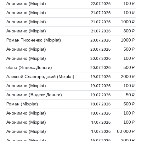
22.07.2026
Анонимно (Mixplat)
100 ₽
21.07.2026
Анонимно (Mixplat)
100 ₽
21.07.2026
Анонимно (Mixplat)
1000 ₽
21.07.2026
Анонимно (Mixplat)
300 ₽
20.07.2026
Роман Тихоненко (Mixplat)
1000 ₽
20.07.2026
Анонимно (Mixplat)
500 ₽
20.07.2026
Анонимно (Mixplat)
100 ₽
20.07.2026
elena (Яндекс.Деньги)
500 ₽
19.07.2026
Алексей Славгородский (Mixplat)
2000 ₽
19.07.2026
Анонимно (Mixplat)
100 ₽
19.07.2026
Анонимно (Яндекс.Деньги)
50 ₽
18.07.2026
Роман (Mixplat)
500 ₽
18.07.2026
Анонимно (Mixplat)
100 ₽
17.07.2026
Анонимно (Mixplat)
100 ₽
17.07.2026
Анонимно (Mixplat)
80 000 ₽
16.07.2026
Анонимно (Mixplat)
2000 ₽