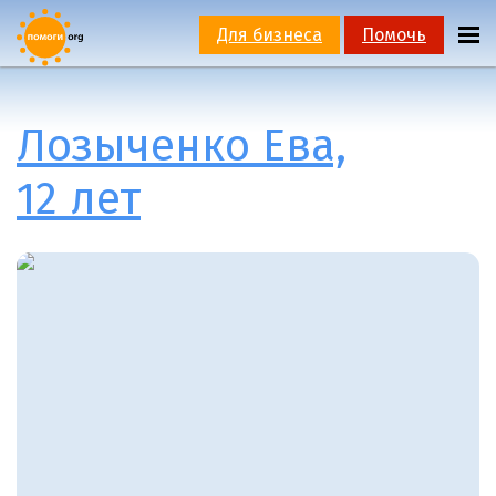
Для бизнеса
Помочь
Лозыченко Ева,
12 лет