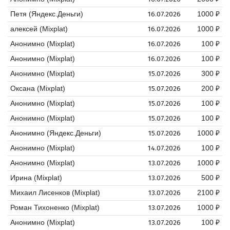
16.07.2026
Петя (Яндекс.Деньги)
1000 ₽
16.07.2026
алексей (Mixplat)
1000 ₽
16.07.2026
Анонимно (Mixplat)
100 ₽
16.07.2026
Анонимно (Mixplat)
100 ₽
15.07.2026
Анонимно (Mixplat)
300 ₽
15.07.2026
Оксана (Mixplat)
200 ₽
15.07.2026
Анонимно (Mixplat)
100 ₽
15.07.2026
Анонимно (Mixplat)
100 ₽
15.07.2026
Анонимно (Яндекс.Деньги)
1000 ₽
14.07.2026
Анонимно (Mixplat)
100 ₽
13.07.2026
Анонимно (Mixplat)
1000 ₽
13.07.2026
Ирина (Mixplat)
500 ₽
13.07.2026
Михаил Лисенков (Mixplat)
2100 ₽
13.07.2026
Роман Тихоненко (Mixplat)
1000 ₽
13.07.2026
Анонимно (Mixplat)
100 ₽