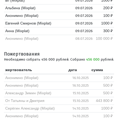
09.07.2026
вп (Mixplat)
1000 ₽
09.07.2026
Альбина (Mixplat)
200 ₽
09.07.2026
Анонимно (Mixplat)
100 ₽
09.07.2026
Евгений Смирнов (Mixplat)
1000 ₽
09.07.2026
Анна (Mixplat)
300 ₽
08.07.2026
Анонимно (Mixplat)
100 000 ₽
Пожертвования
Необходимо собрать 456 000 рублей. Собрано
456 000
рублей.
жертвователь
дата
сумма
16.10.2025
Анонимно (Mixplat)
100 ₽
16.10.2025
Анонимно (Mixplat)
500 ₽
15.10.2025
Александр Зимин (Mixplat)
500 ₽
15.10.2025
От Татьяны и Дмитрия
443 800 ₽
14.10.2025
Серёгин Александр (Mixplat)
1000 ₽
14.10.2025
Анонимно (Mixplat)
100 ₽