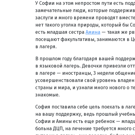
У Софии на этом непростом пути есть под
замечательные люди, которые поддержива
заслуги и много времени проводят вместе
нет такого уголка природы, который бы С
есть младшая сестра
Амина
— такая же рв
посещают факультативы, занимаются в Ц
в лагеря.
В прошлом году благодаря вашей поддерж
в языковой лагерь. Девочки привезли от
в лагере — иностранцы, 3 недели общени
усовершенствовали свой уровень владени
страны и мира, и узнали много нового о т
знакомые.
София поставила себе цель поехать в лаг
на вашу поддержку, ведь прошлый учебный
Софии и Амины есть еще ребенок — младш
больна ДЦП, на лечение требуется много 