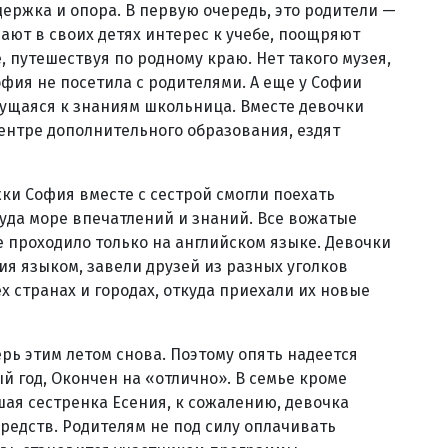
держка и опора. В первую очередь, это родители —
ют в своих детях интерес к учебе, поощряют
, путешествуя по родному краю. Нет такого музея,
офия не посетила с родителями. А еще у Софии
ущаяся к знаниям школьница. Вместе девочки
ентре дополнительного образования, ездят
ки София вместе с сестрой смогли поехать
туда море впечатлений и знаний. Все вожатые
е проходило только на английском языке. Девочки
я языком, завели друзей из разных уголков
ех странах и городах, откуда приехали их новые
ерь этим летом снова. Поэтому опять надеется
 год, Окончен на «отлично». В семье кроме
ая сестренка Есения, к сожалению, девочка
средств. Родителям не под силу оплачивать