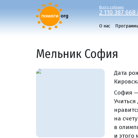
Всего собрано
2 110 387 668 
О нас
Программ
Мельник София
Дата ро
Кировска
София —
Учиться
нравитс
на счету
в олимп
и этого 