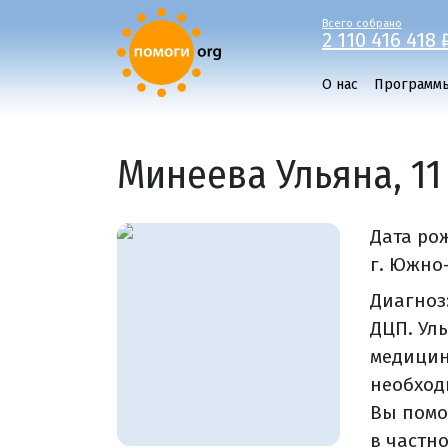
Всего собрано
2 110 416 418 
О нас
Программ
Минеева Ульяна, 11
Дата ро
г. Южно
Диагноз
ДЦП. Ул
медицин
необход
Вы помо
в частн