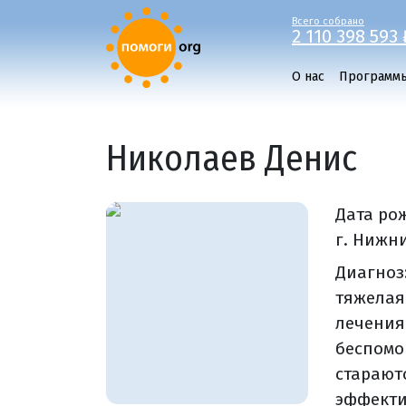
Всего собрано
2 110 398 593 
О нас
Программ
Николаев Денис
Дата ро
г. Нижн
Диагноз
тяжелая
лечения
беспомо
старают
эффекти