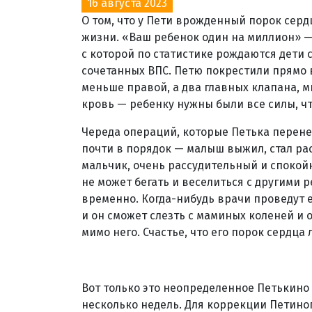
16 августа 2023
О том, что у Пети врожденный порок серд
жизни. «Ваш ребенок один на миллион» — 
с которой по статистике рождаются дети
сочетанных ВПС. Петю покрестили прямо 
меньше правой, а два главных клапана, 
кровь — ребенку нужны были все силы, ч
Череда операций, которые Петька перенес
почти в порядок — малыш выжил, стал рас
мальчик, очень рассудительный и спокойн
не может бегать и веселиться с другими р
временно. Когда-нибудь врачи проведут
и он сможет слезть с маминых коленей и о
мимо него. Счастье, что его порок сердца
Вот только это неопределенное Петькино
несколько недель. Для коррекции Петиног