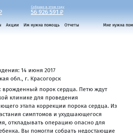
Собрано в этом году
₽
56 926 591 ₽
ы
Акции
Им нужна помощь
Отчеты
Мне нужна по
ждения:
14 июня 2017
ая обл., г. Красогорск
: врожденный порок сердца. Петю ждут
кой клинике для проведения
ющего этапа коррекции порока сердца. Из
астания симптомов и ухудшающегося
ия, откладывать операцию опасно для
ебенка. Вы помогли собрать недостающие