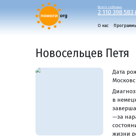
Всего собрано
2 110 398 583 
О нас
Программ
Новосельцев Петя
Дата ро
Московск
Диагноз
в немец
заверша
—за нар
состоян
жизни р