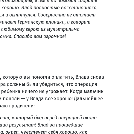
нь благодарны, всем кто помогал собрать
се хорошо. Влад полностью восстановился,
ся и вытянулся. Совершенно не отстает
минает Германскую клиники, и говорит
о любимому герою из мультфильма
сына. Спасибо вам огромное!
, которую вы помогли оплатить, Влада снова
ора должны были убедиться, что операция
ребенка ничего не угрожает. Когда мальчик
в поняли — у Влада все хорошо! Дальнейшее
вают родители:
иент, который был перед операцией около
роший результат! Влад за прошедшие
а, окреп, чувствует себя хорошо, как