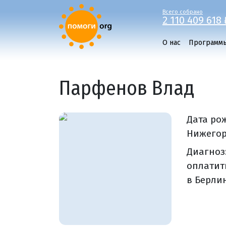
Всего собрано
2 110 409 618 
О нас
Программ
Парфенов Влад
Дата ро
Нижегоро
Диагноз
оплатит
в Берли