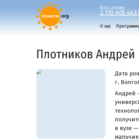
Всего собрано
2 110 405 443 
О нас
Программ
Плотников Андрей
Дата ро
г. Волго
Андрей —
универс
техноло
получитс
в вузе —
мальчик