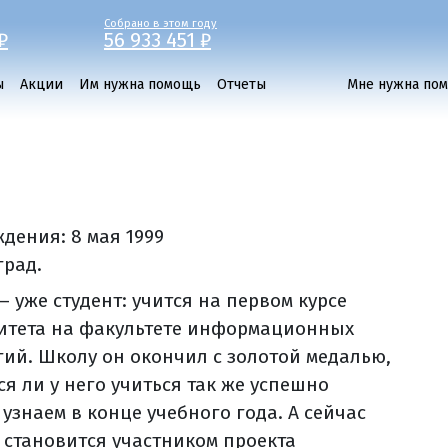
Собрано в этом году
₽
56 933 451 ₽
ы
Акции
Им нужна помощь
Отчеты
Мне нужна по
ждения:
8 мая 1999
град.
 уже студент: учится на первом курсе
итета на факультете информационных
гий. Школу он окончил с золотой медалью,
я ли у него учиться так же успешно
 узнаем в конце учебного года. А сейчас
 становится участником проекта