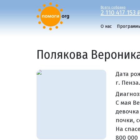
Всего собрано
2 110 417 153 
О нас
Программ
Полякова Вероник
Дата ро
г. Пенза
Диагноз
С мая В
девочка
почки, 
На спас
800 000