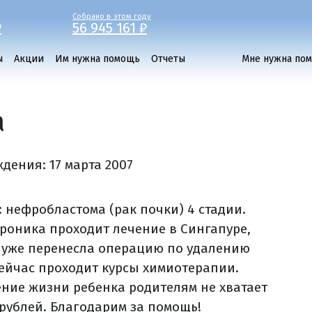
Собрано в этом году
₽
56 945 161 ₽
ы
Акции
Им нужна помощь
Отчеты
Мне нужна по
а
ждения:
17 марта 2007
.
: нефробластома (рак почки) 4 стадии.
ероника проходит лечение в Сингапуре,
 уже перенесла операцию по удалению
сейчас проходит курсы химиотерапии.
ение жизни ребенка родителям не хватает
 рублей. Благодарим за помощь!