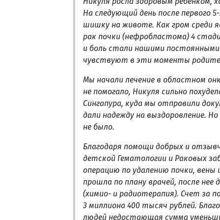
Никуля росла здоровым ребенком, х
На следующий день после первого 5
шишку на животе. Как гром среди я
рак почки (нефробластома) 4 стад
и боль стали нашими постоянными 
чувствуют в эти моменты родители
Мы начали лечение в областном онк
не помогало, Никуля сильно похудел
Сингапура, куда мы отправили док
дали надежду на выздоровление. Но 
не было.
Благодаря помощи добрых и отзывч
детской Гематологии и Раковых за
операцию по удалению почки, вены
прошла по плану врачей, после нее
(химио- и радиотерапия). Счет за 
3 миллиона 400 тысяч рублей. Бла
людей недостающая сумма уменьшила