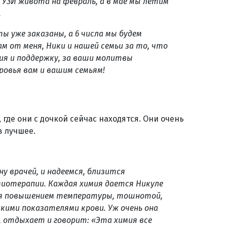
 УЗИ живота на февраль, а в мае мы летим
.
ты уже заказаны, а 6 числа мы будем
ам от меня, Ники и нашей семьи за то, что
ия и поддержку, за ваши молитвы
оровья вам и вашим семьям!
где они с дочкой сейчас находятся. Они очень
в лучшее.
у врачей, и надеемся, близится
имиотерапии. Каждая химия дается Никуле
ся повышением температуры, тошнотой,
кими показателями крови. Уж очень она
, отдыхает и говорит: «Эта химия все