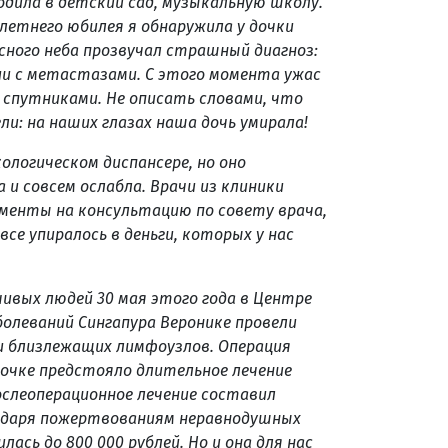
одила в детский сад, музыкальную школу.
-летнего юбилея я обнаружила у дочки
сного неба прозвучал страшный диагноз:
ии с метастазами. С этого момента ужас
спутниками. Не описать словами, что
: на наших глазах наша дочь умирала!
ологическом диспансере, но оно
а и совсем ослабла. Врачи из клиники
ументы на консультацию по совету врача,
все упиралось в деньги, которых у нас
ивых людей 30 мая этого года в Центре
болеваний Сингапура Веронике провели
 и близлежащих лимфоузлов. Операция
 дочке предстояло длительное лечение
послеоперационное лечение составил
годаря пожертвованиям неравнодушных
сь до 800 000 рублей. Но и она для нас