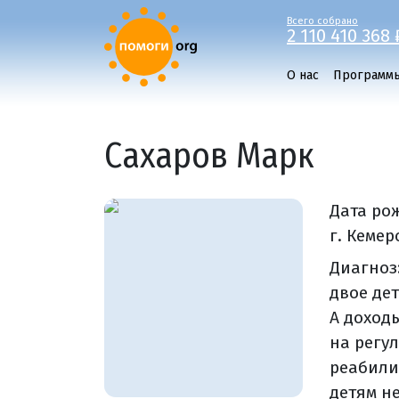
Всего собрано
2 110 410 368 
О нас
Программ
Сахаров Марк
Дата ро
г. Кемер
Диагноз
двое де
А доход
на регу
реабили
детям н