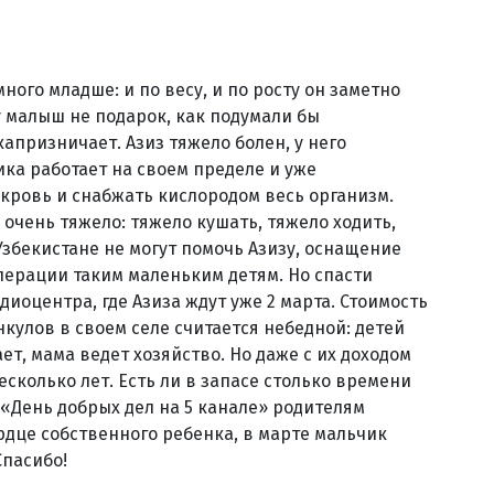
много младше: и по весу, и по росту он заметно
ру малыш не подарок, как подумали бы
апризничает. Азиз тяжело болен, у него
ка работает на своем пределе и уже
 кровь и снабжать кислородом весь организм.
я очень тяжело: тяжело кушать, тяжело ходить,
Узбекистане не могут помочь Азизу, оснащение
ерации таким маленьким детям. Но спасти
иоцентра, где Азиза ждут уже 2 марта. Стоимость
кулов в своем селе считается небедной: детей
ет, мама ведет хозяйство. Но даже с их доходом
сколько лет. Есть ли в запасе столько времени
«День добрых дел на 5 канале» родителям
рдце собственного ребенка, в марте мальчик
Спасибо!