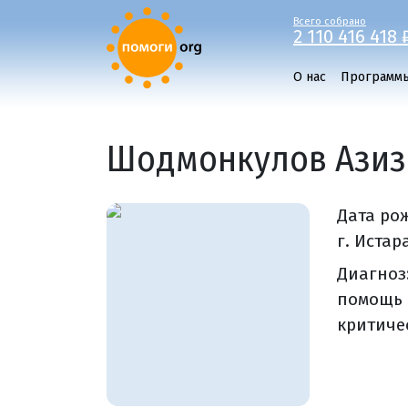
Всего собрано
2 110 416 418 
О нас
Программ
Шодмонкулов Азиз
Дата ро
г. Иста
Диагноз
помощь 
критиче