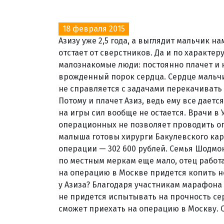
18 февраля 2015
Азизу уже 2,5 года, а выглядит мальчик на
отстает от сверстников. Да и по характе
малознакомые люди: постоянно плачет и к
врожденный порок сердца. Сердце мальчи
не справляется с задачами перекачивать
Потому и плачет Азиз, ведь ему все даетс
на игры сил вообще не остается. Врачи в 
операционных не позволяет проводить оп
малыша готовы хирурги Бакулевского кард
операции — 302 600 рублей. Семья Шодмон
по местным меркам еще мало, отец работа
на операцию в Москве придется копить не
у Азиза? Благодаря участникам марафона 
не придется испытывать на прочность се
сможет приехать на операцию в Москву. 