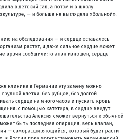
ила в детский сад, а потом и в школу,
изкультуре, — и больше не выглядела «больной».
анию на обследования — и сердце оставалось
организм растет, и даже сильное сердце может
кие врачи сообщили: клапан изношен, сердце
й же клинике в Германии эту замену можно
грудной клетки, без рубцов, без долгой
вать сердце на много часов и пускать кровь
щения: с помощью катетера, в сердце введут
мешательства Алексия сможет вернуться к обычной
о может быть последняя операция, ведь клапан,
сии — саморасширяющийся, который будет расти
ю, в России пока могут установить механический,