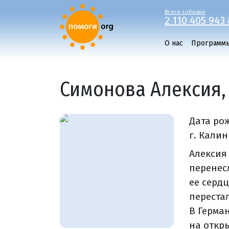
Всего собрано
2 110 405 943 
О нас
Программ
Симонова Алексия, 
Дата ро
г. Кали
Алексия
перенесл
ее серд
переста
В Герма
на откр