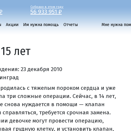
Собрано в этом году
₽
56 933 951 ₽
ы
Акции
Им нужна помощь
Отчеты
Мне нужна по
15 лет
ждения:
23 декабря 2010
нинград
 родилась с тяжелым пороком сердца и уже
а три сложные операции. Сейчас, в 14 лет,
це снова нуждается в помощи — клапан
л справляться, требуется срочная замена.
нии девочке могут провести операцию,
ывая грудную клетку, и установить клапан,