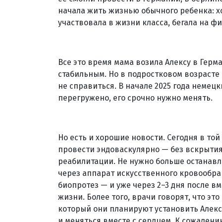
начала жить жизнью обычного ребенка: ход
участвовала в жизни класса, бегала на ф
Все это время мама возила Алексу в Герм
стабильным. Но в подростковом возрасте 
не справиться. В начале 2025 года немец
перегружено, его срочно нужно менять.
Но есть и хорошие новости. Сегодня в то
провести эндоваскулярно — без вскрытия 
реабилитации. Не нужно больше останавли
через аппарат искусственного кровообра
биопротез — и уже через 2–3 дня после в
жизни. Более того, врачи говорят, что эт
который они планируют установить Алек
и меняться вместе с сердцем. К сожалени