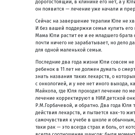
дорогостоящий, в клинике его нет, а у Ю
он появится — лечение уже начали и прер
Сейчас на завершение терапии Юле не хват
И без вашей поддержки семья купить его 
Мама Юли растит ее и ее младшего брата 
почти ничего не зарабатывает, но дело д
для одной маленькой семьи.
Последние два года жизни Юли совсем не 
ребенок в 11 лет не должен думать о смерт
знать названия таких лекарств, о которы
с онкологией, и у нее нет иного выхода, к
Майкопа, где Юля проходит лечение по мес
лечение корректируют в НИИ детской онк
Р.М.Горбачевой, и обратно. Два года Юля
действия лекарств, и пытается как-то жи
самочувствия к учебе в школе и обычным,
таки рак — это всегда страх и боль, от к
всегда соотношение шансов: были моменты