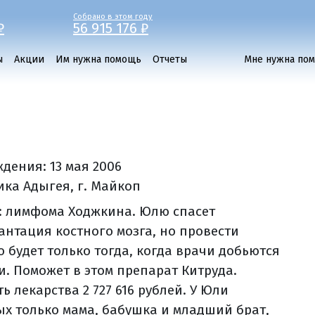
Собрано в этом году
₽
56 915 176 ₽
ы
Акции
Им нужна помощь
Отчеты
Мне нужна по
ждения:
13 мая 2006
ика Адыгея, г. Майкоп
: лимфома Ходжкина. Юлю спасет
антация костного мозга, но провести
о будет только тогда, когда врачи добьются
и. Поможет в этом препарат Китруда.
ь лекарства 2 727 616 рублей. У Юли
ых только мама, бабушка и младший брат,