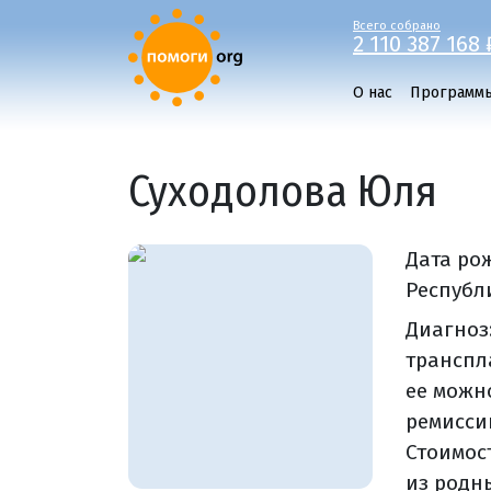
Всего собрано
2 110 387 168 
О нас
Программ
Суходолова Юля
Дата ро
Республ
Диагноз
транспл
ее можн
ремисси
Стоимост
из родн