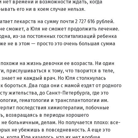
ли нет времени и возможности ждать, когда
ывать его ни в коем случае нельзя.
ает лекарств на сумму почти 2 727 616 рублей.
не сможет, а Юля не сможет продолжить лечение.
одна, из-за постоянных госпитализаций ребенка
аже не в этом — просто это очень большая сумма
похожи на жизнь девочки ее возраста. Ни один
и, прислушиваться к тому, что творится в теле,
х знает не каждый врач. Но Юля столкнулась
ак бороться. Два года они с мамой ездят от родного
ту жительства, до Санкт-Петербурга, где это
ологии, гематологии и трансплантологии им.
 терпит последствия химиотерапии, побочные
ть, возвращаясь в периоды хорошего
 не больничным, делам. Но получается плохо: все-
оторых не убежишь в повседневность. А еще это
, когда Юле казалось, что их нет вообще,