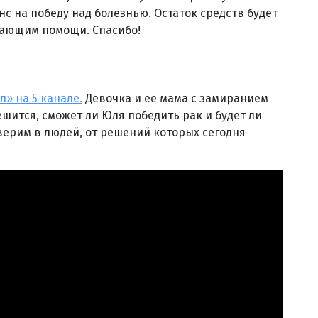
нс на победу над болезнью. Остаток средств будет
дающим помощи. Спасибо!
л» на 5 канале.
Девочка и ее мама с замиранием
ешится, сможет ли Юля победить рак и будет ли
 верим в людей, от решений которых сегодня