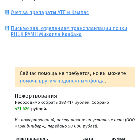
Счет за препараты АТГ и Кэмпас
Письмо зав. отделением трансплантации почки
РНЦХ РАМН Михаила Каабака
Сейчас помощь не требуется, но вы можете
помочь другим подопечным фонда
.
Пожертвования
Необходимо собрать 393 417 рублей. Собрано
421 626
рублей.
Из пожертвований, поступивших на уставные цели (ООО
«ТрейдЛидер»), передано 50 000 рублей.
жертвователь
дата
сумма