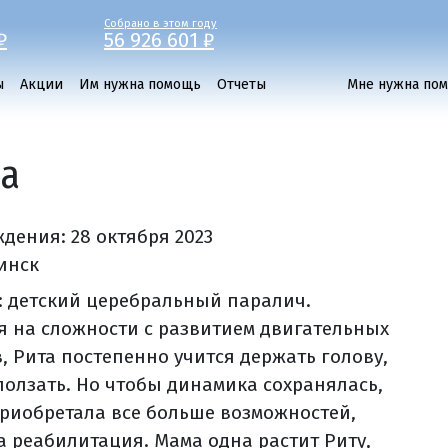
Собрано в этом году
₽
56 926 601 ₽
ы
Акции
Им нужна помощь
Отчеты
Мне нужна по
да
ждения:
28 октября 2023
бинск
: детский церебральный паралич.
я на сложности с развитием двигательных
, Рита постепенно учится держать голову,
 ползать. Но чтобы динамика сохранялась,
приобретала все больше возможностей,
а реабилитация. Мама одна растит Риту,