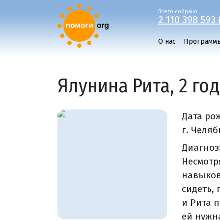
Всего собрано
2 110 398 593 
О нас
Программ
Ялунина Рита, 2 го
Дата ро
г. Челя
Диагноз
Несмотр
навыков
сидеть,
и Рита 
ей нужн