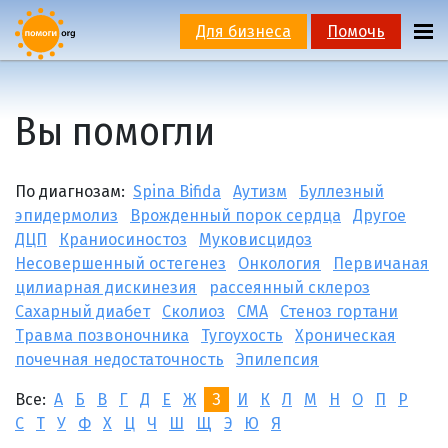
Для бизнеса
Помочь
Вы помогли
По диагнозам:
Spina Bifida
Аутизм
Буллезный
эпидермолиз
Врожденный порок сердца
Другое
ДЦП
Краниосиностоз
Муковисцидоз
Несовершенный остегенез
Онкология
Первичаная
цилиарная дискинезия
рассеянный склероз
Сахарный диабет
Сколиоз
СМА
Стеноз гортани
Травма позвоночника
Тугоухость
Хроническая
почечная недостаточность
Эпилепсия
Все:
А
Б
В
Г
Д
Е
Ж
З
И
К
Л
М
Н
О
П
Р
С
Т
У
Ф
Х
Ц
Ч
Ш
Щ
Э
Ю
Я