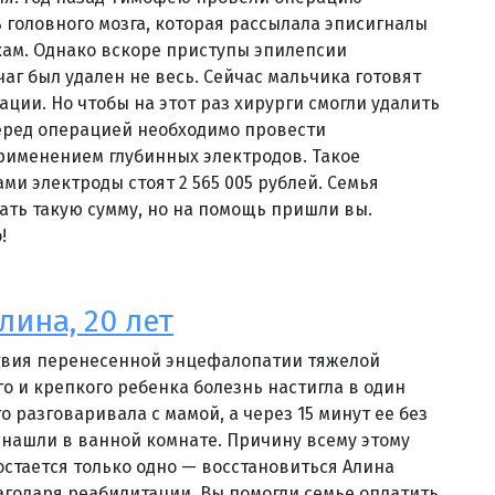
ь головного мозга, которая рассылала эписигналы
ам. Однако вскоре приступы эпилепсии
аг был удален не весь. Сейчас мальчика готовят
ции. Но чтобы на этот раз хирурги смогли удалить
еред операцией необходимо провести
рименением глубинных электродов. Такое
ми электроды стоят 2 565 005 рублей. Семья
бать такую сумму, но на помощь пришли вы.
!
лина, 20 лет
ствия перенесенной энцефалопатии тяжелой
го и крепкого ребенка болезнь настигла в один
то разговаривала с мамой, а через 15 минут ее без
 нашли в ванной комнате. Причину всему этому
остается только одно — восстановиться Алина
агодаря реабилитации. Вы помогли семье оплатить