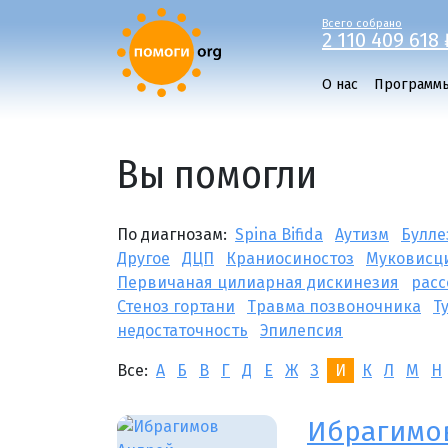
Всего собрано
2 110 409 618 
О нас
Программ
Вы помогли
По диагнозам:
Spina Bifida
Аутизм
Булле
Другое
ДЦП
Краниосиностоз
Муковисц
Первичаная цилиарная дискинезия
расс
Стеноз гортани
Травма позвоночника
Т
недостаточность
Эпилепсия
Все:
А
Б
В
Г
Д
Е
Ж
З
И
К
Л
М
Н
Ибрагимо