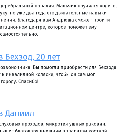
 церебральный паралич. Мальчик научился ходить,
уку, но уже два года его двигательные навыки
енений. Благодаря вам Андрюша сможет пройти
итационном центре, которое поможет ему
 самостоятельно.
 Бехзод, 20 лет
позвоночника. Вы помогли приобрести для Бехзода
 к инвалидной коляске, чтобы он сам мог
городу. Спасибо!
в Даниил
 слуховых проходов, микротия ушных раковин.
слышит благодаря внешним аппаратам костной