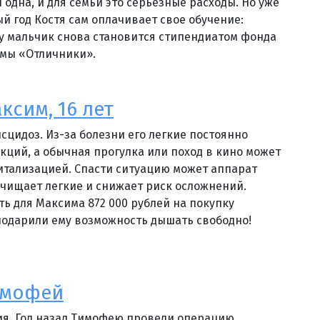
 одна, и для семьи это серьезные расходы. Но уже
й год Костя сам оплачивает свое обучение:
у мальчик снова становится стипендиатом фонда
ммы «Отличники».
ксим, 16 лет
сцидоз. Из-за болезни его легкие постоянно
кций, а обычная прогулка или поход в кино может
итализацией. Спасти ситуацию может аппарат
очищает легкие и снижает риск осложнений.
ть для Максима 872 000 рублей на покупку
одарили ему возможность дышать свободно!
имофей
ия. Год назад Тимофею провели операцию