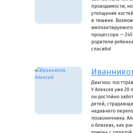
проводимости, но
утолщения костей
в тишине. Возмож
имплантируемого 
процессора — 245 
родители ребенка
спасибо!
Иванников
Диагноз: посттра
У Алексея уже 20 
он достойно забо
детей, страдающих
недавнего перело
позвоночника. Ал
о близких, как р
помочь с оплатой