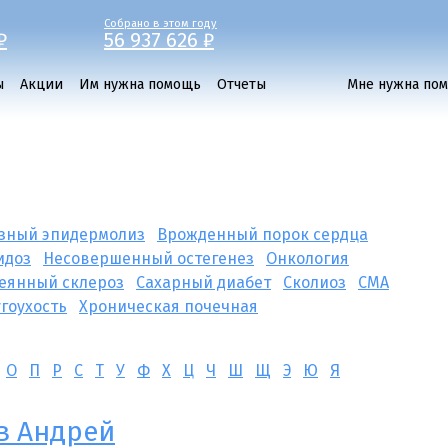
Собрано в этом году
₽
56 937 626 ₽
ы
Акции
Им нужна помощь
Отчеты
Мне нужна по
зный эпидермолиз
Врожденный порок сердца
идоз
Несовершенный остегенез
Онкология
еянный склероз
Сахарный диабет
Сколиоз
СМА
угоухость
Хроническая почечная
О
П
Р
С
Т
У
Ф
Х
Ц
Ч
Ш
Щ
Э
Ю
Я
в Андрей