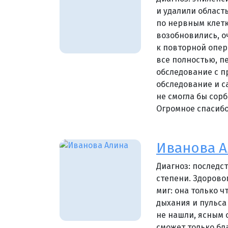
и удалили област
по нервным клетк
возобновились, оч
к повторной опера
все полностью, п
обследование с п
обследование и са
не смогла бы сор
Огромное спасибо
Иванова А
Диагноз: послед
степени. Здорово
миг: она только ч
дыхания и пульса
не нашли, ясным 
сможет только бл