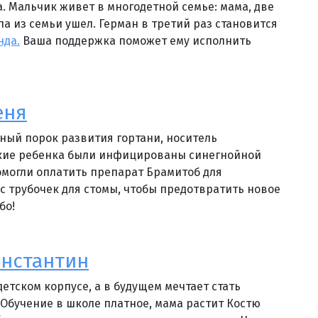
а. Мальчик живет в многодетной семье: мама, две
па из семьи ушел. Герман в третий раз становится
нда.
Ваша поддержка поможет ему исполнить
еня
ный порок развития гортани, носитель
гкие ребенка были инфицированы синегнойной
могли оплатить препарат Брамитоб для
ас трубочек для стомы, чтобы предотвратить новое
бо!
нстантин
детском корпусе, а в будущем мечтает стать
Обучение в школе платное, мама растит Костю