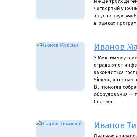
и еще троих детей
четвертый учебны
за успешную учеб
в рамках програ
Иванов Ма
У Максима мукови
страдают от инфе
закончиться госп
Simeox, который 
Вы помогли собра
оборудования — п
Спасибо!
Иванов Т
Диагноз: эпилепс