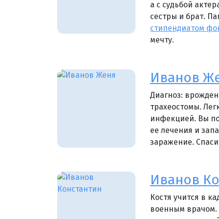
а с судьбой актер
сестры и брат. Па
стипендиатом фо
мечту.
Иванов Ж
Диагноз: врожден
трахеостомы. Ле
инфекцией. Вы по
ее лечения и зап
заражение. Спаси
Иванов Ко
Костя учится в ка
военным врачом. 