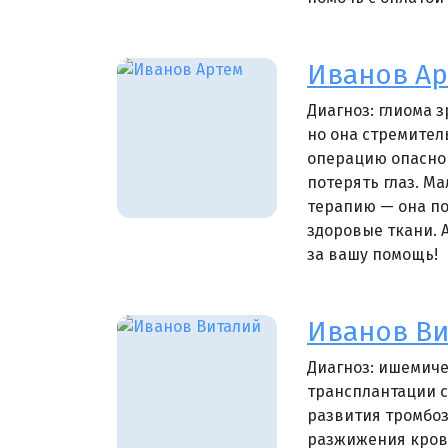
Иванов Ар
Диагноз: глиома 
но она стремител
операцию опасно 
потерять глаз. М
терапию — она по
здоровые ткани. 
за вашу помощь!
Иванов В
Диагноз: ишемиче
трансплантации с
развития тромбоз
разжижения кров