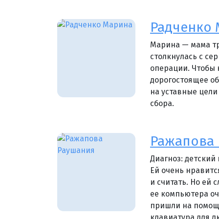
Радченко 
Марина — мама тр
столкнулась с се
операции. Чтобы 
дорогостоящее о
на уставные цели
сбора.
Ражапова
Диагноз: детский
Ей очень нравится
и считать. Но ей 
ее компьютера оч
пришли на помощь
клавиатура для л