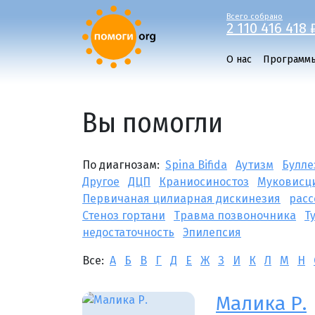
Всего собрано
2 110 416 418 
О нас
Программ
Вы помогли
По диагнозам:
Spina Bifida
Аутизм
Булле
Другое
ДЦП
Краниосиностоз
Муковисц
Первичаная цилиарная дискинезия
расс
Стеноз гортани
Травма позвоночника
Т
недостаточность
Эпилепсия
Все:
А
Б
В
Г
Д
Е
Ж
З
И
К
Л
М
Н
Малика Р.