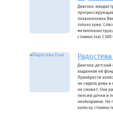
Диагноз: миодис
прогрессирующий 
позвоночника Вик
только хуже. Спа
металлоконструкц
стоимостью 2 500 
Радостева
Диагноз: детский
выданная ей фонд
Приобрести коляс
не сидела дома и
не сможет. Она р
пенсию дочки и по
необходимое. На
коляску стоимость