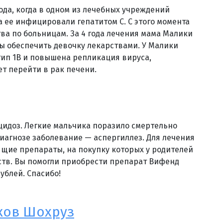
года, когда в одном из лечебных учреждений
а ее инфицировали гепатитом С. С этого момента
ва по больницам. За 4 года лечения мама Малики
бы обеспечить девочку лекарствами. У Малики
ип 1B и повышена репликация вируса,
т перейти в рак печени.
цидоз. Легкие мальчика поразило смертельно
диагнозе заболевание — аспергиллез. Для лечения
щие препараты, на покупку которых у родителей
ств. Вы помогли приобрести препарат Вифенд
рублей. Спасибо!
ков Шохруз