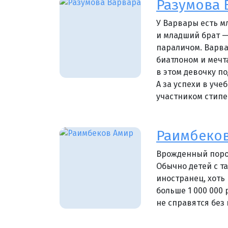
Разумова 
У Варвары есть м
и младший брат 
параличом. Варва
биатлоном и мечт
в этом девочку п
А за успехи в уче
участником стип
Раимбеко
Врожденный порок
Обычно детей с т
иностранец, хоть 
больше 1 000 000
не справятся без 