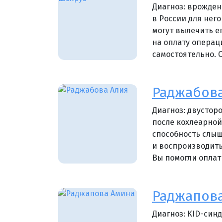
Диагноз: врожден
в России для него
могут вылечить ег
на оплату операц
самостоятельно. 
Раджабова
Диагноз: двустор
после кохлеарной
способность слыш
и воспроизводить
Вы помогли оплат
Раджапов
Диагноз: KID-син