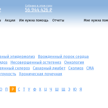
Собрано в этом году
₽
56 944 426 ₽
ы
Акции
Им нужна помощь
Отчеты
Мне нужна по
зный эпидермолиз
Врожденный порок сердца
идоз
Несовершенный остегенез
Онкология
еянный склероз
Сахарный диабет
Сколиоз
СМА
угоухость
Хроническая почечная
О
П
Р
С
Т
У
Ф
Х
Ц
Ч
Ш
Щ
Э
Ю
Я